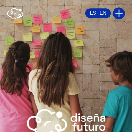
ES
 | 
EN